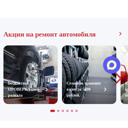
Акции на ремонт автомобиля
Бесплатная
Сезонное хранение
С
ПРОВЕРКА сход-
колес за 5400
к
развала
рублей.
п