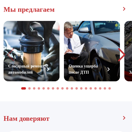
Мы предлагаем
Слесарный ремонт
Оценка ущерба
автомобилей
после ДТП
З
Нам доверяют