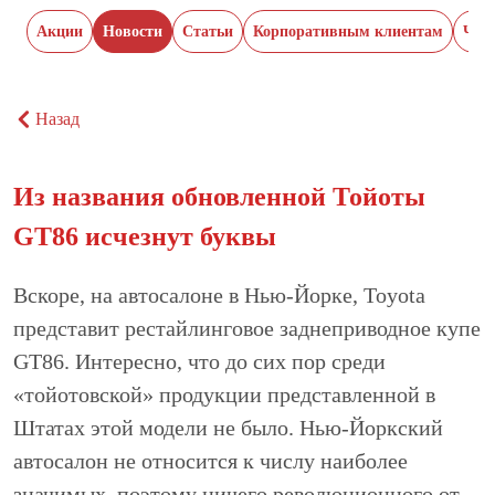
Акции
Новости
Статьи
Корпоративным клиентам
Час
Назад
Из названия обновленной Тойоты
GT86 исчезнут буквы
Вскоре, на автосалоне в Нью-Йорке, Toyota
представит рестайлинговое заднеприводное купе
GT86. Интересно, что до сих пор среди
«тойотовской» продукции представленной в
Штатах этой модели не было. Нью-Йоркский
автосалон не относится к числу наиболее
значимых, поэтому ничего революционного от