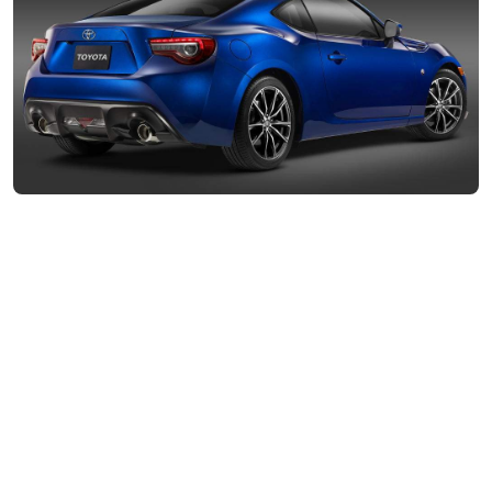
Правда, сменой одного только названия
перемены не ограничатся. Несколько «подросла»
мощность двигателя (с 200 до 205 л.с.),
перенастроена подвеска и улучшена
управляемость. У обновленной машины теперь
можно обнаружить светодиоды в осветительных
приборах, а бамперы приобрели более