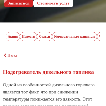
Записаться
Cтоимость услуг
Акции
Новости
Статьи
Корпоративным клиентам
Час
Назад
Подогреватель дизельного топлива
Одной из особенностей дизельного горючего
является тот факт, что при снижении
температуры понижается его вязкость. Этот
процесс сопровождается его постепенной