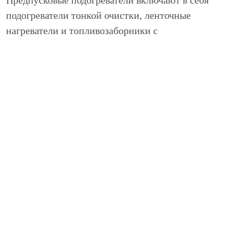
подогреватели тонкой очистки, ленточные
нагреватели и топливозаборники с
нагревателями. Данная система работает от
энергии
аккумуляторной батареи
.
Самой уязвимой частью топливной системы
является фильтр тонкой очистки. Это связано с
тем, что у него легко может нарушиться
пропускная способность.
Подогрев фильтра тонкой очистки
осуществляется бандажными подогревателями
(накладными). За несколько минут до запуска
двигателя данный подогреватель включается