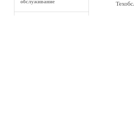
обслуживание
Техобс
Все ви
Шиномонтаж
Ремонт
Cцепление
Инстал
Стоит отме
производит
неполадок 
плюсом тех
соответств
Сервис