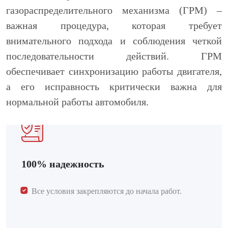
газораспределительного механизма (ГРМ) –
С нами удобно
важная процедура, которая требует
Без выходных и праздничных дней
внимательного подхода и соблюдения четкой
последовательности действий. ГРМ
Удобные часы работы с 8 до 21
обеспечивает синхронизацию работы двигателя,
а его исправность критически важна для
нормальной работы автомобиля.
100% надежность
Все условия закрепляются до начала работ.