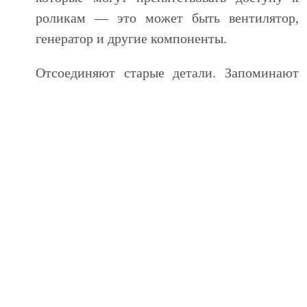
роликам — это может быть вентилятор,
генератор и другие компоненты.
Отсоединяют старые детали. Запоминают
порядок сборки и, при необходимости,
делают фотографии, чтобы избежать
ошибок при установке новых элементов. С
помощью специального инструмента,
мастера аккуратно снимают натяжитель и
ролики, при этом следя за состоянием
ремня ГРМ. Если он также требует замены,
это подлежит обсуждению с клиентом.
На следующем этапе происходит установка
новых натяжителей и роликов. Мастера