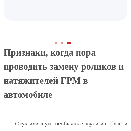
Признаки, когда пора
проводить замену роликов и
Наши преимущества
натяжителей ГРМ в
Собственный склад запчастей
автомобиле
Гибкая скидочная система
Опыт с 1997 года
Стук или шум: необычные звуки из области