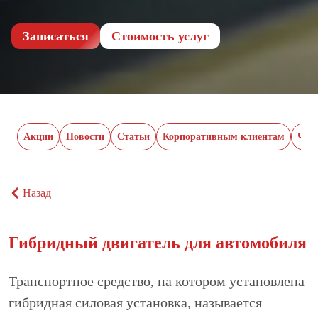
Записаться
Cтоимость услуг
Акции
Новости
Статьи
Корпоративным клиентам
Час
Назад
Гибридный двигатель для автомобиля
Транспортное средство, на котором установлена
гибридная силовая установка, называется